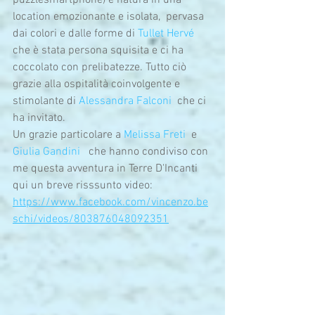
puzzlesmartphone) e natura in una 
location emozionante e isolata,  pervasa 
dai colori e dalle forme di 
Tullet Hervé
che è stata persona squisita e ci ha 
coccolato con prelibatezze. Tutto ciò 
grazie alla ospitalità coinvolgente e 
stimolante di 
Alessandra Falconi
  che ci 
ha invitato.
Un grazie particolare a 
Melissa Freti
  e 
Giulia Gandini
   che hanno condiviso con 
me questa avventura in Terre D'Incanti
qui un breve risssunto video: 
https://www.facebook.com/vincenzo.be
schi/videos/803876048092351