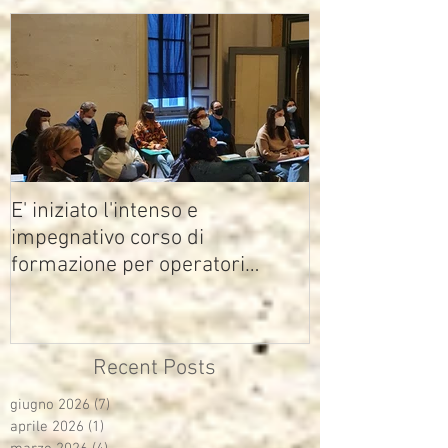
E' iniziato l'intenso e
impegnativo corso di
formazione per operatori
multimediali Avisco
Recent Posts
giugno 2026
(7)
7 post
aprile 2026
(1)
1 post