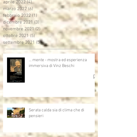
aprile 2022
(4)
4 post
marzo 2022
(6)
6 post
febbraio 2022
(1)
1 post
dicembre 2021
(3)
3 post
novembre 2021
(2)
2 post
ottobre 2021
(5)
5 post
settembre 2021
(5)
5 post
… mente - mostra ed esperienza
immersiva di Vinz Beschi
Serata calda sia di clima che di
pensieri