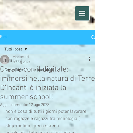
Post
Tutti i post
vinzbeschi
Tutti i post
31 lug 2023
Creare con il digitale:
Corso formazione operatori
immersi nella natura di Terre
D'Incanti è iniziata la
summer school!
Aggiornamento:
12 ago 2023
non è cosa di tutti i giorni poter lavorare 
con ragazze e ragazzi tra tecnologia ( 
stop-motion, green screen  