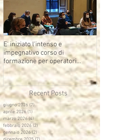
E' iniziato l'intenso e
impegnativo corso di
formazione per operatori
multimediali Avisco
Recent Posts
giugno 2026
(7)
7 post
aprile 2026
(1)
1 post
marzo 2026
(4)
4 post
febbraio 2026
(2)
2 post
gennaio 2026
(2)
2 post
dicembre 2025
(7)
7 post