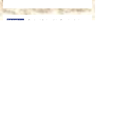
Cartoni Animati in Corsia al cinema
Dalla corsia… alla radio!
Sulla rivista "INFANZIA" dell'università
di Bologna, l'intervista che mi ha fatto
Andrea Mori "Se le immagini nascono
dalle mani"