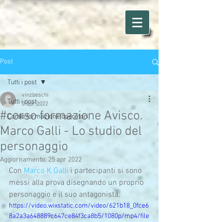
Post
Tutti i post
vinzbeschi
Tutti i post
2 apr 2022
#corso formazione Avisco.
Corso formazione operatori
Marco Galli - Lo studio del
personaggio
Aggiornamento:
25 apr 2022
Con 
Marco K Galli
 i partecipanti si sono 
messi alla prova disegnando un proprio 
personaggio e il suo antagonista,
https://video.wixstatic.com/video/621b18_0fce6
8a2a3a648889c647ce84f3ca8b5/1080p/mp4/file