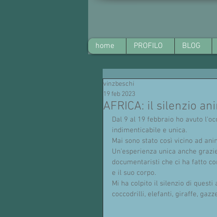
home
PROFILO
BLOG
vinzbeschi
19 feb 2023
AFRICA: il silenzio an
Dal 9 al 19 febbraio ho avuto l'o
indimenticabile e unica.
Mai sono stato così vicino ad anim
Un'esperienza unica anche grazie 
documentaristi che ci ha fatto co
e il suo corpo. 
Mi ha colpito il silenzio di questi
coccodrilli, elefanti, giraffe, gazze