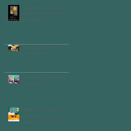
… mente - mostra ed
esperienza immersiva di
Archive
Vinz Beschi
Serata calda sia di clima
che di pensieri
Uno sono io...l'altro mi
assomiglia
Allenare lo sguardo -
Arte e AI,
opportunità,criticità e
domande aperte