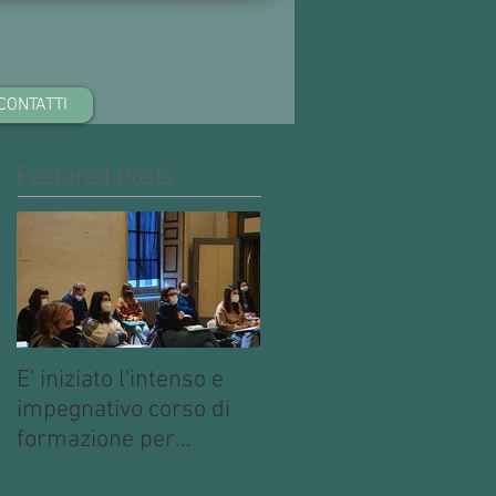
CONTATTI
Featured Posts
E' iniziato l'intenso e
impegnativo corso di
formazione per
operatori multimediali