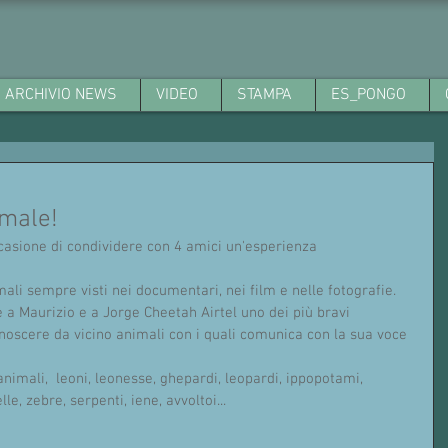
ARCHIVIO NEWS
VIDEO
STAMPA
ES_PONGO
imale!
ccasione di condividere con 4 amici un'esperienza 
ali sempre visti nei documentari, nei film e nelle fotografie. 
a Maurizio e a Jorge Cheetah Airtel uno dei più bravi 
noscere da vicino animali con i quali comunica con la sua voce 
 animali,  leoni, leonesse, ghepardi, leopardi, ippopotami, 
lle, zebre, serpenti, iene, avvoltoi...