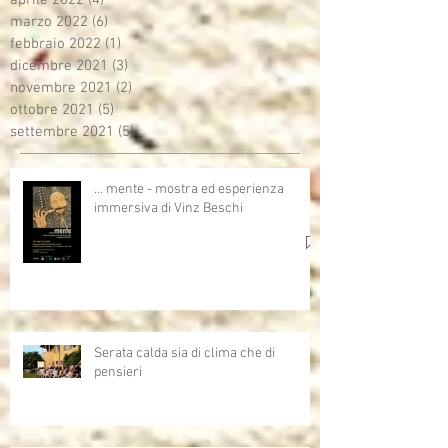
marzo 2022
(6)
6 post
febbraio 2022
(1)
1 post
dicembre 2021
(3)
3 post
novembre 2021
(2)
2 post
ottobre 2021
(5)
5 post
settembre 2021
(5)
5 post
… mente - mostra ed esperienza
immersiva di Vinz Beschi
Serata calda sia di clima che di
pensieri