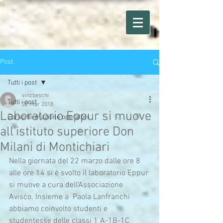
Post
Tutti i post
vinzbeschi
Tutti i post
22 mar 2018
Laboratorio Eppur si muove
Corso formazione operatori
all'istituto superiore Don
Milani di Montichiari
Nella giornata del 22 marzo dalle ore 8 
alle ore 14 si è svolto il laboratorio Eppur 
si muove a cura dell'Associazione 
Avisco. Insieme a  Paola Lanfranchi  
abbiamo coinvolto studenti e 
studentesse delle classi 1 A-1B-1C 