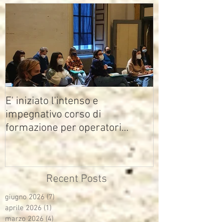
E' iniziato l'intenso e
impegnativo corso di
formazione per operatori
multimediali Avisco
Recent Posts
giugno 2026
(7)
7 post
aprile 2026
(1)
1 post
marzo 2026
(4)
4 post