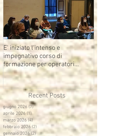
E' iniziato l'intenso e
impegnativo corso di
formazione per operatori
multimediali Avisco
Recent Posts
giugno 2026
(7)
7 post
aprile 2026
(1)
1 post
marzo 2026
(4)
4 post
febbraio 2026
(2)
2 post
gennaio 2026
(2)
2 post