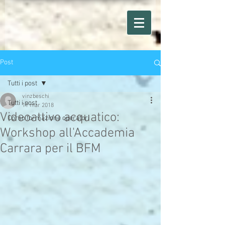
Post
Tutti i post
vinzbeschi
Tutti i post
11 mar 2018
Videoattivo acquatico:
Corso formazione operatori
Workshop all'Accademia
Carrara per il BFM