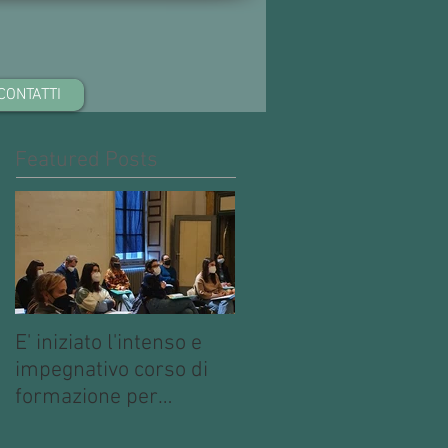
CONTATTI
Featured Posts
E' iniziato l'intenso e
impegnativo corso di
formazione per
operatori multimediali