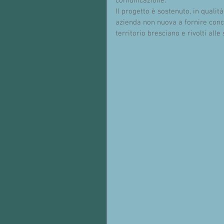
comunicazione.
Il progetto è sostenuto, in qualità 
azienda non nuova a fornire concre
territorio bresciano e rivolti alle