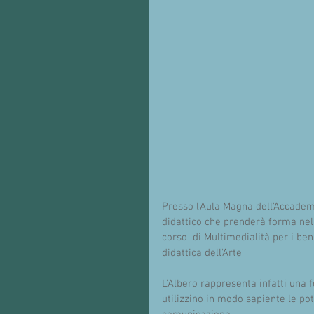
Presso l'Aula Magna dell'Accademia
didattico che prenderà forma nel
corso  di Multimedialità per i ben
didattica dell'Arte 
L’Albero rappresenta infatti una f
utilizzino in modo sapiente le po