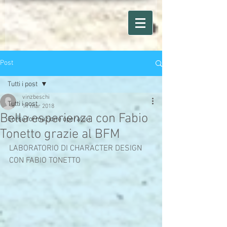
Post
Tutti i post
vinzbeschi
Tutti i post
11 mar 2018
Bella esperienza con Fabio
Corso formazione operatori
Tonetto grazie al BFM
LABORATORIO DI CHARACTER DESIGN 
CON FABIO TONETTO