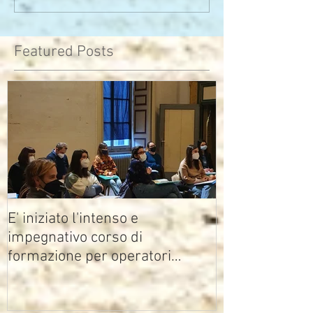
che di pensieri
assomiglia
Featured Posts
E' iniziato l'intenso e
impegnativo corso di
formazione per operatori
multimediali Avisco