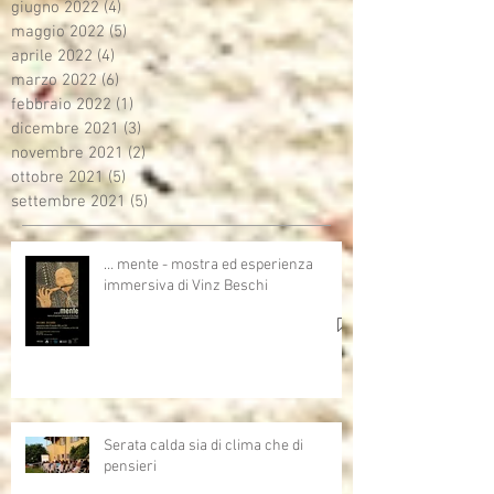
giugno 2022
(4)
4 post
maggio 2022
(5)
5 post
aprile 2022
(4)
4 post
marzo 2022
(6)
6 post
febbraio 2022
(1)
1 post
dicembre 2021
(3)
3 post
novembre 2021
(2)
2 post
ottobre 2021
(5)
5 post
settembre 2021
(5)
5 post
… mente - mostra ed esperienza
immersiva di Vinz Beschi
Serata calda sia di clima che di
pensieri