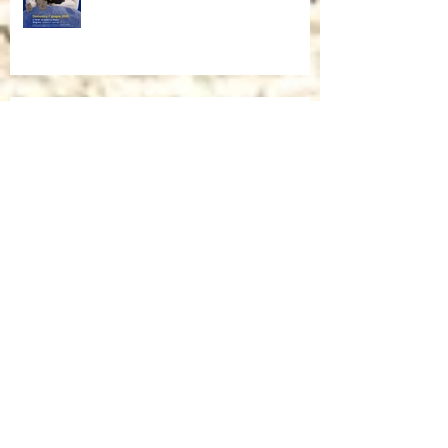
Cartoni Animati in Corsia al cinema
Dalla corsia… alla radio!
Sulla rivista "INFANZIA" dell'università
di Bologna, l'intervista che mi ha fatto
Andrea Mori "Se le immagini nascono
dalle mani"