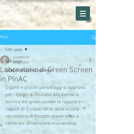
Post
Tutti i post
vinzbeschi
Tutti i post
8 nov 2017
Laboratorio di Green Screen
Corso formazione operatori
in PInAC
Giganti e piccoli personaggi si aggirano 
per i luoghi di Rezzato! Attraverso la 
tecnica del green screen le ragazze e i 
ragazzi di 2 classi terze della scuola 
secondaria di Rezzato proveranno a 
cambiare dimensione muovendosi