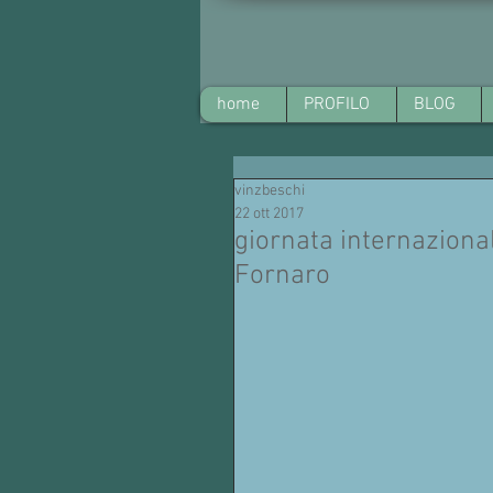
home
PROFILO
BLOG
vinzbeschi
22 ott 2017
giornata internazion
Fornaro