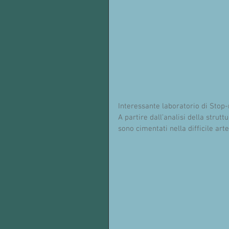
Interessante laboratorio di Stop
A partire dall’analisi della strut
sono cimentati nella difficile ar