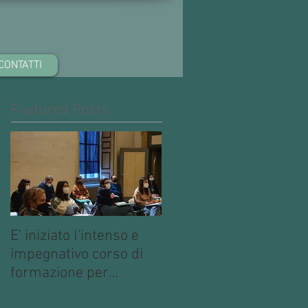
CONTATTI
Featured Posts
E' iniziato l'intenso e
impegnativo corso di
formazione per
operatori multimediali