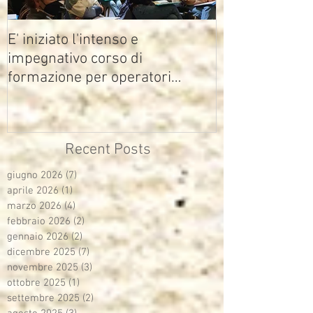
E' iniziato l'intenso e
impegnativo corso di
formazione per operatori
multimediali Avisco
Recent Posts
giugno 2026
(7)
7 post
aprile 2026
(1)
1 post
marzo 2026
(4)
4 post
febbraio 2026
(2)
2 post
gennaio 2026
(2)
2 post
dicembre 2025
(7)
7 post
novembre 2025
(3)
3 post
ottobre 2025
(1)
1 post
settembre 2025
(2)
2 post