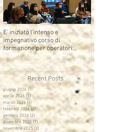
E' iniziato l'intenso e
impegnativo corso di
formazione per operatori
multimediali Avisco
Recent Posts
giugno 2026
(7)
7 post
aprile 2026
(1)
1 post
marzo 2026
(4)
4 post
febbraio 2026
(2)
2 post
gennaio 2026
(2)
2 post
dicembre 2025
(7)
7 post
novembre 2025
(3)
3 post