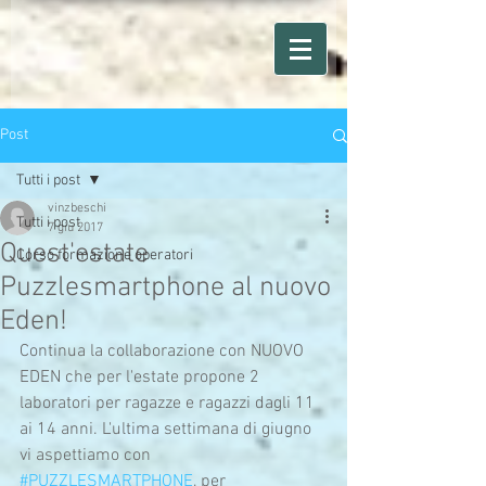
Post
Tutti i post
vinzbeschi
Tutti i post
7 giu 2017
Quest'estate
Corso formazione operatori
Puzzlesmartphone al nuovo
Eden!
Continua la collaborazione con NUOVO 
EDEN che per l'estate propone 2 
laboratori per ragazze e ragazzi dagli 11 
ai 14 anni. L'ultima settimana di giugno 
vi aspettiamo con 
#PUZZLESMARTPHONE
, per 