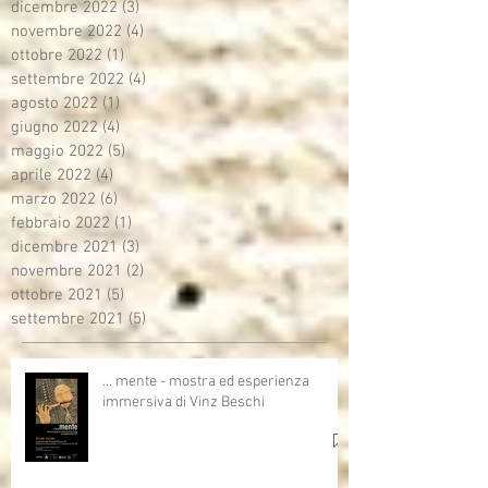
dicembre 2022
(3)
3 post
novembre 2022
(4)
4 post
ottobre 2022
(1)
1 post
settembre 2022
(4)
4 post
agosto 2022
(1)
1 post
giugno 2022
(4)
4 post
maggio 2022
(5)
5 post
aprile 2022
(4)
4 post
marzo 2022
(6)
6 post
febbraio 2022
(1)
1 post
dicembre 2021
(3)
3 post
novembre 2021
(2)
2 post
ottobre 2021
(5)
5 post
settembre 2021
(5)
5 post
… mente - mostra ed esperienza
immersiva di Vinz Beschi