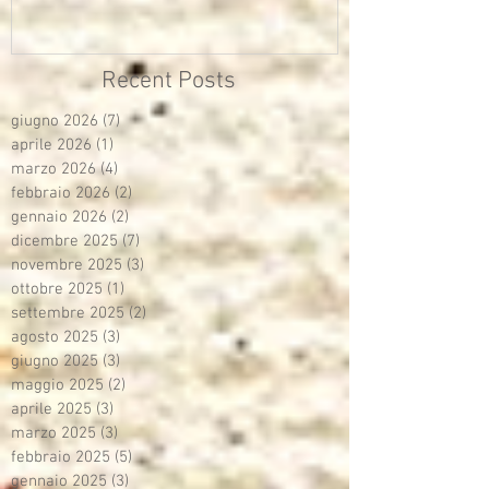
Recent Posts
giugno 2026
(7)
7 post
aprile 2026
(1)
1 post
marzo 2026
(4)
4 post
febbraio 2026
(2)
2 post
gennaio 2026
(2)
2 post
dicembre 2025
(7)
7 post
novembre 2025
(3)
3 post
ottobre 2025
(1)
1 post
settembre 2025
(2)
2 post
agosto 2025
(3)
3 post
giugno 2025
(3)
3 post
maggio 2025
(2)
2 post
aprile 2025
(3)
3 post
marzo 2025
(3)
3 post
febbraio 2025
(5)
5 post
gennaio 2025
(3)
3 post