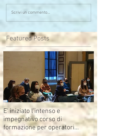
Serata calda sia di clima
Uno sono io...l'alt
Scrivi un commento...
che di pensieri
assomiglia
Featured Posts
E' iniziato l'intenso e
impegnativo corso di
formazione per operatori
multimediali Avisco