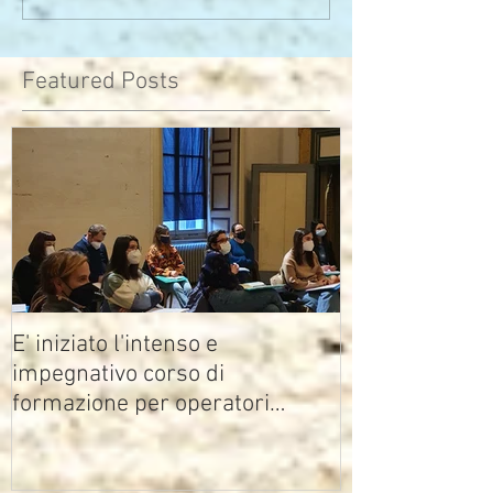
che di pensieri
assomiglia
Featured Posts
E' iniziato l'intenso e
impegnativo corso di
formazione per operatori
multimediali Avisco