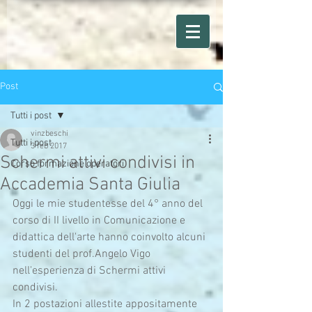
Post
Tutti i post
vinzbeschi
Tutti i post
3 feb 2017
Schermi attivi condivisi in
Corso formazione operatori
Accademia Santa Giulia
Oggi le mie studentesse del 4° anno del 
corso di II livello in Comunicazione e 
didattica dell'arte hanno coinvolto alcuni 
studenti del prof.Angelo Vigo 
nell'esperienza di Schermi attivi 
condivisi. 
In 2 postazioni allestite appositamente 