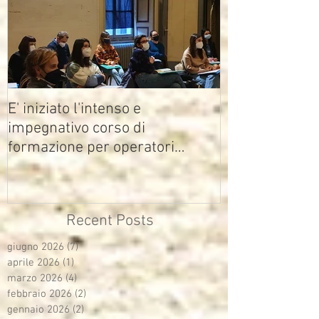
E' iniziato l'intenso e
impegnativo corso di
formazione per operatori
multimediali Avisco
Recent Posts
giugno 2026
(7)
7 post
aprile 2026
(1)
1 post
marzo 2026
(4)
4 post
febbraio 2026
(2)
2 post
gennaio 2026
(2)
2 post