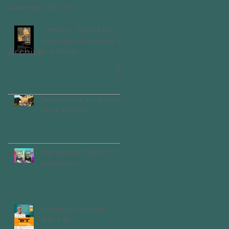
settembre 2021
(5)
5 post
… mente - mostra ed
esperienza immersiva di
Archive
Vinz Beschi
Serata calda sia di clima
che di pensieri
Uno sono io...l'altro mi
assomiglia
Allenare lo sguardo -
Arte e AI,