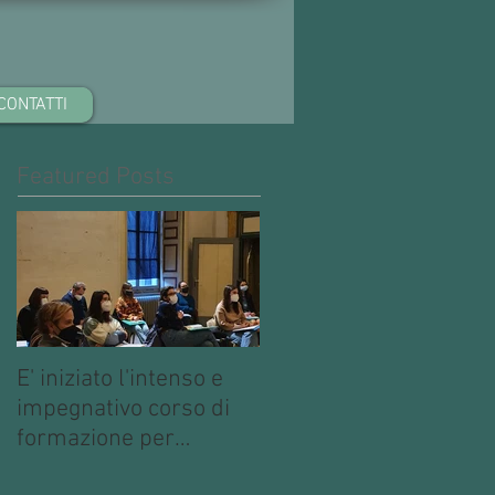
CONTATTI
Featured Posts
E' iniziato l'intenso e
impegnativo corso di
formazione per
operatori multimediali