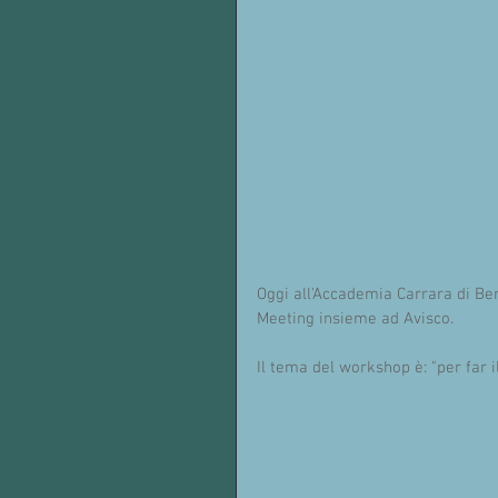
Oggi all'Accademia Carrara di B
Meeting insieme ad Avisco.  
Il tema del workshop è: "per far il