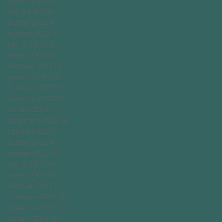
agosto 2023
(3)
3 post
luglio 2023
(4)
4 post
giugno 2023
(4)
4 post
maggio 2023
(7)
7 post
aprile 2023
(3)
3 post
marzo 2023
(3)
3 post
febbraio 2023
(2)
2 post
gennaio 2023
(2)
2 post
dicembre 2022
(3)
3 post
novembre 2022
(4)
4 post
ottobre 2022
(1)
1 post
settembre 2022
(4)
4 post
agosto 2022
(1)
1 post
giugno 2022
(4)
4 post
maggio 2022
(5)
5 post
aprile 2022
(4)
4 post
marzo 2022
(6)
6 post
febbraio 2022
(1)
1 post
dicembre 2021
(3)
3 post
novembre 2021
(2)
2 post
ottobre 2021
(5)
5 post