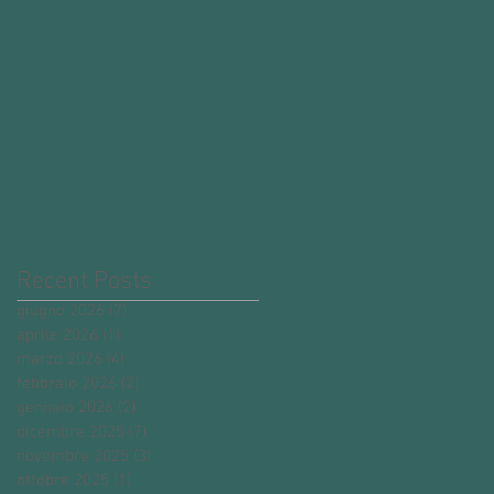
Recent Posts
giugno 2026
(7)
7 post
aprile 2026
(1)
1 post
marzo 2026
(4)
4 post
febbraio 2026
(2)
2 post
gennaio 2026
(2)
2 post
dicembre 2025
(7)
7 post
novembre 2025
(3)
3 post
ottobre 2025
(1)
1 post