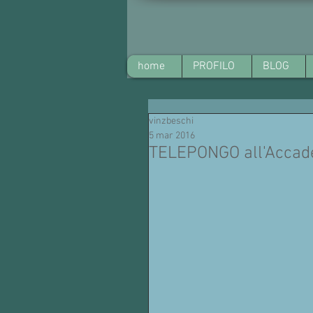
home
PROFILO
BLOG
vinzbeschi
5 mar 2016
TELEPONGO all'Accad