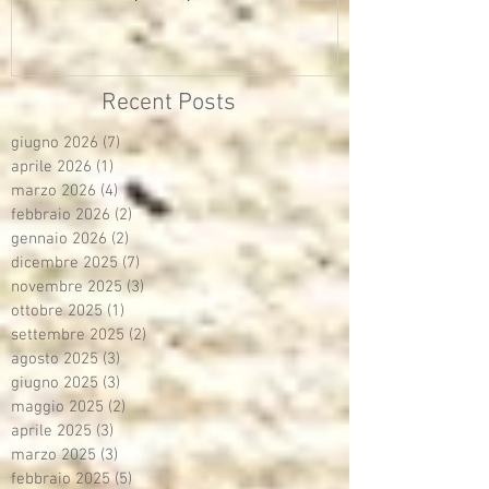
multimediali Avisco
Recent Posts
giugno 2026
(7)
7 post
aprile 2026
(1)
1 post
marzo 2026
(4)
4 post
febbraio 2026
(2)
2 post
gennaio 2026
(2)
2 post
dicembre 2025
(7)
7 post
novembre 2025
(3)
3 post
ottobre 2025
(1)
1 post
settembre 2025
(2)
2 post
agosto 2025
(3)
3 post
giugno 2025
(3)
3 post
maggio 2025
(2)
2 post
aprile 2025
(3)
3 post
marzo 2025
(3)
3 post
febbraio 2025
(5)
5 post