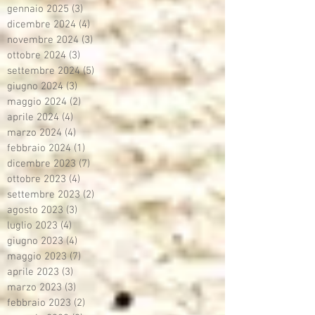
gennaio 2025
(3)
3 post
dicembre 2024
(4)
4 post
novembre 2024
(3)
3 post
ottobre 2024
(3)
3 post
settembre 2024
(5)
5 post
giugno 2024
(3)
3 post
maggio 2024
(2)
2 post
aprile 2024
(4)
4 post
marzo 2024
(4)
4 post
febbraio 2024
(1)
1 post
dicembre 2023
(7)
7 post
ottobre 2023
(4)
4 post
settembre 2023
(2)
2 post
agosto 2023
(3)
3 post
luglio 2023
(4)
4 post
giugno 2023
(4)
4 post
maggio 2023
(7)
7 post
aprile 2023
(3)
3 post
marzo 2023
(3)
3 post
febbraio 2023
(2)
2 post