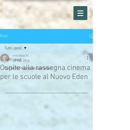
Post
Tutti i post
vinzbeschi
Tutti i post
29 feb 2016
Ospite alla rassegna cinema
Corso formazione operatori
per le scuole al Nuovo Eden