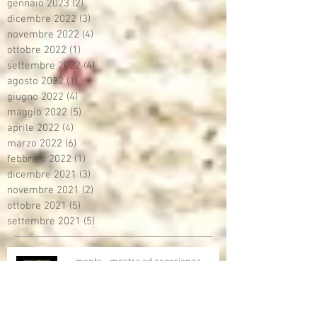
gennaio 2023
(2)
2 post
dicembre 2022
(3)
3 post
novembre 2022
(4)
4 post
ottobre 2022
(1)
1 post
settembre 2022
(4)
4 post
agosto 2022
(1)
1 post
giugno 2022
(4)
4 post
maggio 2022
(5)
5 post
aprile 2022
(4)
4 post
marzo 2022
(6)
6 post
febbraio 2022
(1)
1 post
dicembre 2021
(3)
3 post
novembre 2021
(2)
2 post
ottobre 2021
(5)
5 post
settembre 2021
(5)
5 post
… mente - mostra ed esperienza
immersiva di Vinz Beschi