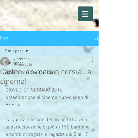
Post
Tutti i post
vinzbeschi
Tutti i post
19 gen 2016
Cartoni animati in corsia...al
Corso formazione operatori
cinema!
GIOVEDì 21 GENNAIO 2016 
presentazione al cinema Nuovo eden di 
Brescia 
La quarta edizione del progetto ha visto 
la partecipazione di più di 150 bambine 
e bambini, ragazzi e ragazze dai 5 ai 17 