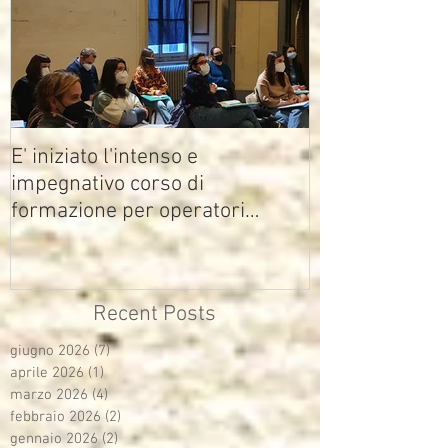
E' iniziato l'intenso e
impegnativo corso di
formazione per operatori
multimediali Avisco
Recent Posts
giugno 2026
(7)
7 post
aprile 2026
(1)
1 post
marzo 2026
(4)
4 post
febbraio 2026
(2)
2 post
gennaio 2026
(2)
2 post