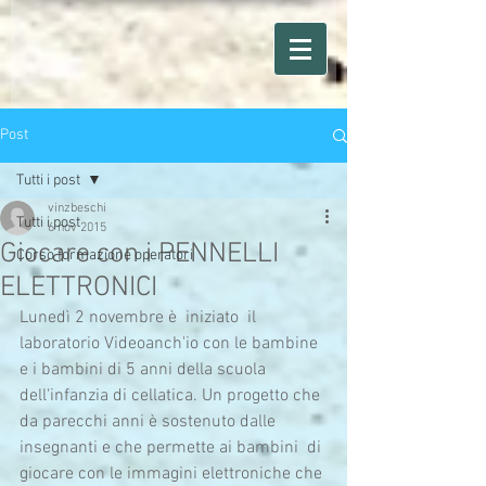
Post
Tutti i post
vinzbeschi
Tutti i post
6 nov 2015
Giocare con i PENNELLI
Corso formazione operatori
ELETTRONICI
Lunedì 2 novembre è  iniziato  il 
laboratorio Videoanch'io con le bambine 
e i bambini di 5 anni della scuola 
dell'infanzia di cellatica. Un progetto che 
da parecchi anni è sostenuto dalle 
insegnanti e che permette ai bambini  di 
giocare con le immagini elettroniche che 