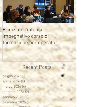
E' iniziato l'intenso e
impegnativo corso di
formazione per operatori
multimediali Avisco
Recent Posts
giugno 2026
(7)
7 post
aprile 2026
(1)
1 post
marzo 2026
(4)
4 post
febbraio 2026
(2)
2 post
gennaio 2026
(2)
2 post
dicembre 2025
(7)
7 post