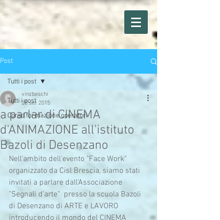
Post
Tutti i post
vinzbeschi
Tutti i post
28 set 2015
a parlar di CINEMA
Corso formazione operatori
d'ANIMAZIONE all'istituto
Bazoli di Desenzano
Nell'ambito dell'evento "Face Work" 
organizzato da Cisl Brescia, siamo stati 
invitati a parlare dall'Associazione 
"Segnali d'arte"  presso la scuola Bazoli 
di Desenzano di ARTE e LAVORO 
introducendo il mondo del CINEMA 