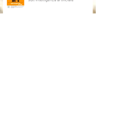
sull'intelligenza artificiale
Grazie Bruno Bozzetto!!!
Bruno Bozzetto ospite speciale per i
Cartoni Animati In Corsia
Cartoni Animati in Corsia al cinema