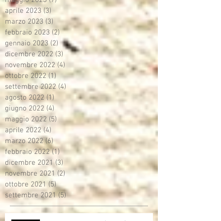
aprile 2023
(3)
3 post
marzo 2023
(3)
3 post
febbraio 2023
(2)
2 post
gennaio 2023
(2)
2 post
dicembre 2022
(3)
3 post
novembre 2022
(4)
4 post
ottobre 2022
(1)
1 post
settembre 2022
(4)
4 post
agosto 2022
(1)
1 post
giugno 2022
(4)
4 post
maggio 2022
(5)
5 post
aprile 2022
(4)
4 post
marzo 2022
(6)
6 post
febbraio 2022
(1)
1 post
dicembre 2021
(3)
3 post
novembre 2021
(2)
2 post
ottobre 2021
(5)
5 post
settembre 2021
(5)
5 post