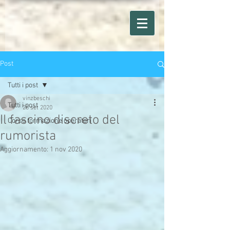
Post
Tutti i post
vinzbeschi
Tutti i post
26 set 2020
Il fascino discreto del
Corso formazione operatori
rumorista
Aggiornamento:
1 nov 2020