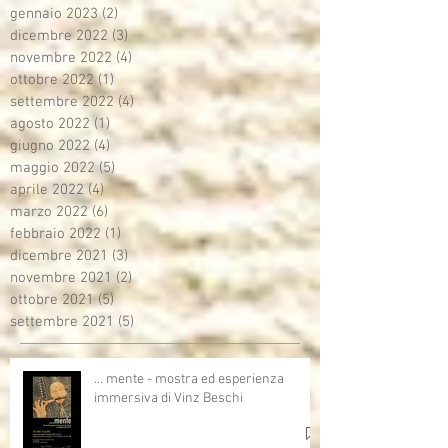
gennaio 2023
(2)
2 post
dicembre 2022
(3)
3 post
novembre 2022
(4)
4 post
ottobre 2022
(1)
1 post
settembre 2022
(4)
4 post
agosto 2022
(1)
1 post
giugno 2022
(4)
4 post
maggio 2022
(5)
5 post
aprile 2022
(4)
4 post
marzo 2022
(6)
6 post
febbraio 2022
(1)
1 post
dicembre 2021
(3)
3 post
novembre 2021
(2)
2 post
ottobre 2021
(5)
5 post
settembre 2021
(5)
5 post
… mente - mostra ed esperienza
immersiva di Vinz Beschi