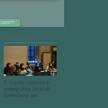
CONTATTI
Featured Posts
E' iniziato l'intenso e
impegnativo corso di
formazione per
operatori multimediali