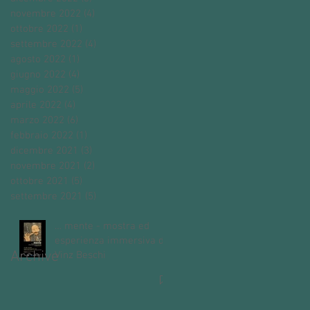
novembre 2022
(4)
4 post
ottobre 2022
(1)
1 post
settembre 2022
(4)
4 post
agosto 2022
(1)
1 post
giugno 2022
(4)
4 post
maggio 2022
(5)
5 post
aprile 2022
(4)
4 post
marzo 2022
(6)
6 post
febbraio 2022
(1)
1 post
dicembre 2021
(3)
3 post
novembre 2021
(2)
2 post
ottobre 2021
(5)
5 post
settembre 2021
(5)
5 post
… mente - mostra ed
esperienza immersiva di
Archive
Vinz Beschi