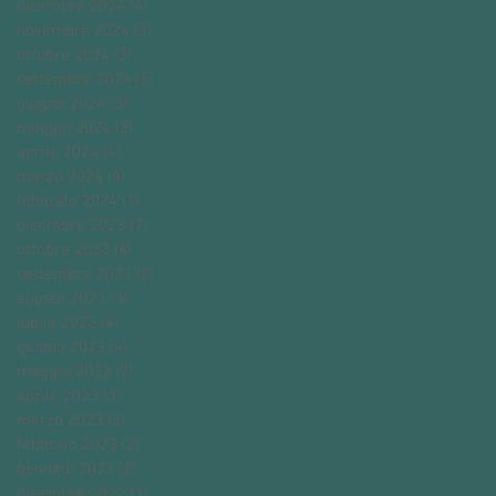
dicembre 2024
(4)
4 post
novembre 2024
(3)
3 post
ottobre 2024
(3)
3 post
settembre 2024
(5)
5 post
giugno 2024
(3)
3 post
maggio 2024
(2)
2 post
aprile 2024
(4)
4 post
marzo 2024
(4)
4 post
febbraio 2024
(1)
1 post
dicembre 2023
(7)
7 post
ottobre 2023
(4)
4 post
settembre 2023
(2)
2 post
agosto 2023
(3)
3 post
luglio 2023
(4)
4 post
giugno 2023
(4)
4 post
maggio 2023
(7)
7 post
aprile 2023
(3)
3 post
marzo 2023
(3)
3 post
febbraio 2023
(2)
2 post
gennaio 2023
(2)
2 post
dicembre 2022
(3)
3 post