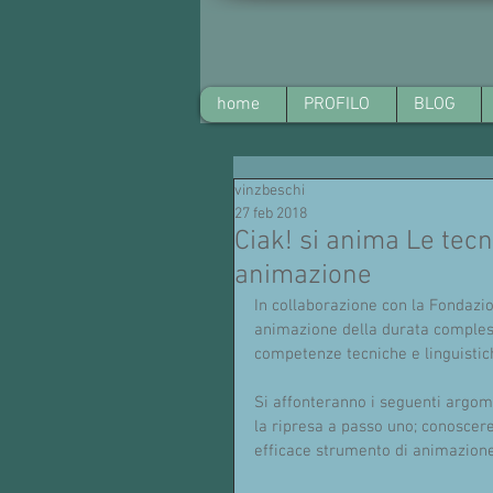
home
PROFILO
BLOG
vinzbeschi
27 feb 2018
Ciak! si anima Le tecn
animazione
In collaborazione con la Fondazi
animazione della durata complessi
competenze tecniche e linguistich
Si affonteranno i seguenti argome
la ripresa a passo uno; conoscere
efficace strumento di animazion