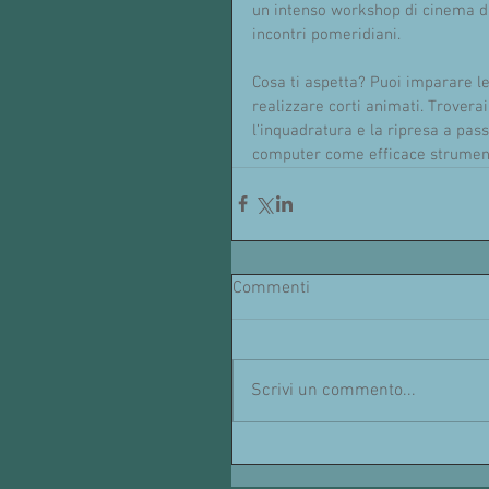
un intenso workshop di cinema di
incontri pomeridiani.
Cosa ti aspetta? Puoi imparare le
realizzare corti animati. Trovera
l’inquadratura e la ripresa a pass
computer come efficace strument
Commenti
Scrivi un commento...