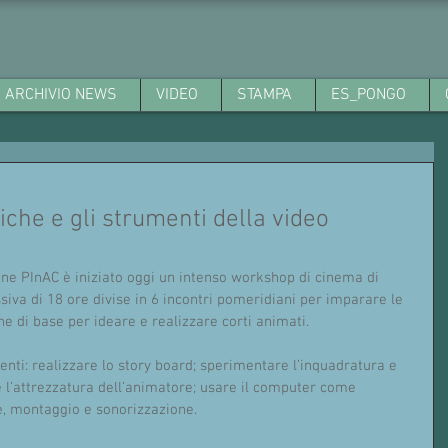
ARCHIVIO NEWS
VIDEO
STAMPA
ES_PONGO
iche e gli strumenti della video
one PInAC è iniziato oggi un intenso workshop di cinema di 
va di 18 ore divise in 6 incontri pomeridiani per imparare le 
e di base per ideare e realizzare corti animati.
nti: realizzare lo story board; sperimentare l’inquadratura e 
 l’attrezzatura dell’animatore; usare il computer come 
e, montaggio e sonorizzazione.