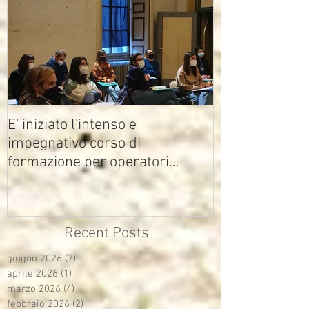
E' iniziato l'intenso e
impegnativo corso di
formazione per operatori
multimediali Avisco
Recent Posts
giugno 2026
(7)
7 post
aprile 2026
(1)
1 post
marzo 2026
(4)
4 post
febbraio 2026
(2)
2 post