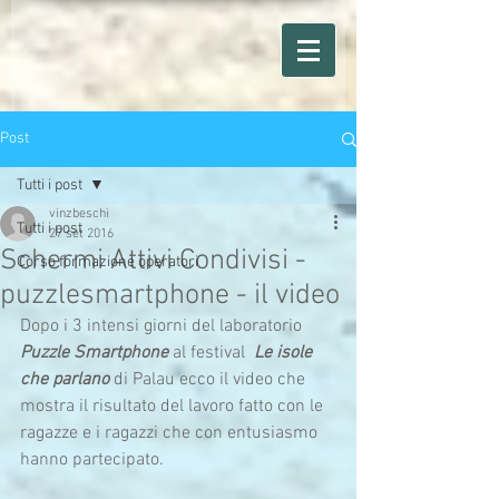
Post
Tutti i post
vinzbeschi
Tutti i post
27 set 2016
Schermi Attivi Condivisi -
Corso formazione operatori
puzzlesmartphone - il video
Dopo i 3 intensi giorni del laboratorio 
Puzzle Smartphone
 al festival  
Le isole 
che parlano
 di Palau ecco il video che 
mostra il risultato del lavoro fatto con le 
ragazze e i ragazzi che con entusiasmo 
hanno partecipato.