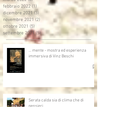
febbraio 2022
(1)
1 post
dicembre 2021
(3)
3 post
novembre 2021
(2)
2 post
ottobre 2021
(5)
5 post
settembre 2021
(5)
5 post
… mente - mostra ed esperienza
immersiva di Vinz Beschi
Serata calda sia di clima che di
pensieri
Uno sono io...l'altro mi assomiglia