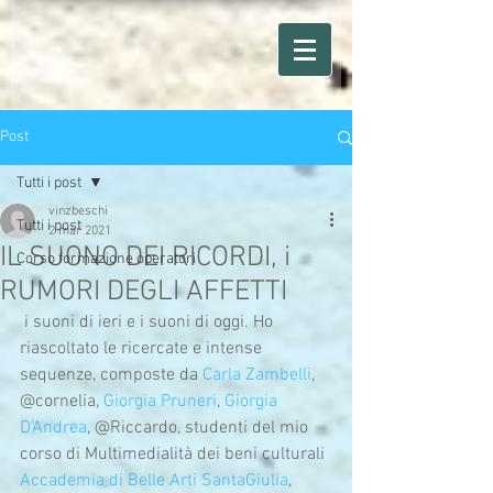
Post
Tutti i post
vinzbeschi
Tutti i post
2 mar 2021
IL SUONO DEI RICORDI, i
Corso formazione operatori
RUMORI DEGLI AFFETTI
 i suoni di ieri e i suoni di oggi. Ho 
riascoltato le ricercate e intense 
sequenze, composte da 
Carla Zambelli
, 
@cornelia, 
Giorgia Pruneri
, 
Giorgia 
D'Andrea
, @Riccardo, studenti del mio 
corso di Multimedialità dei beni culturali 
Accademia di Belle Arti SantaGiulia
, 