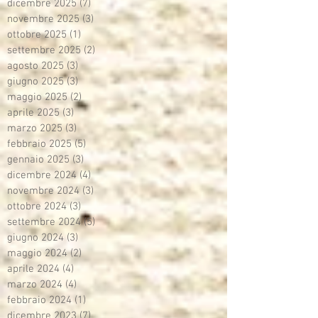
dicembre 2025
(7)
7 post
novembre 2025
(3)
3 post
ottobre 2025
(1)
1 post
settembre 2025
(2)
2 post
agosto 2025
(3)
3 post
giugno 2025
(3)
3 post
maggio 2025
(2)
2 post
aprile 2025
(3)
3 post
marzo 2025
(3)
3 post
febbraio 2025
(5)
5 post
gennaio 2025
(3)
3 post
dicembre 2024
(4)
4 post
novembre 2024
(3)
3 post
ottobre 2024
(3)
3 post
settembre 2024
(5)
5 post
giugno 2024
(3)
3 post
maggio 2024
(2)
2 post
aprile 2024
(4)
4 post
marzo 2024
(4)
4 post
febbraio 2024
(1)
1 post
dicembre 2023
(7)
7 post