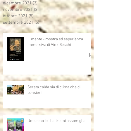
dicembre 2021
(3)
3 post
novembre 2021
(2)
2 post
ottobre 2021
(5)
5 post
settembre 2021
(5)
5 post
… mente - mostra ed esperienza
immersiva di Vinz Beschi
Serata calda sia di clima che di
pensieri
Uno sono io...l'altro mi assomiglia