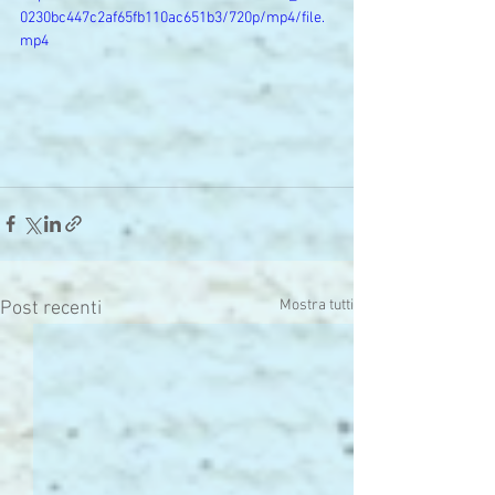
0230bc447c2af65fb110ac651b3/720p/mp4/file.
mp4
Mostra tutti
Post recenti