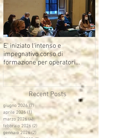
E' iniziato l'intenso e
impegnativo corso di
formazione per operatori
multimediali Avisco
Recent Posts
giugno 2026
(7)
7 post
aprile 2026
(1)
1 post
marzo 2026
(4)
4 post
febbraio 2026
(2)
2 post
gennaio 2026
(2)
2 post