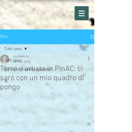
Post
Tutti i post
vinzbeschi
Tutti i post
28 nov 2020
Terre d'artista in PInAC: ci
Corso formazione operatori
sarò con un mio quadro di
pongo