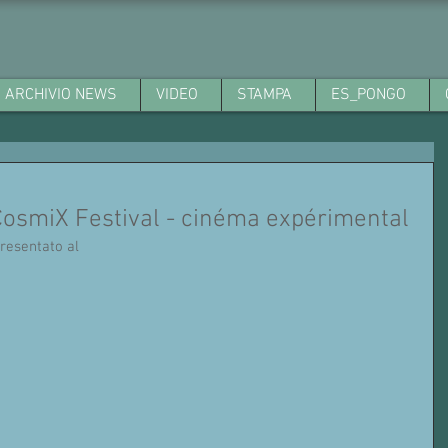
ARCHIVIO NEWS
VIDEO
STAMPA
ES_PONGO
CosmiX Festival - cinéma expérimental
presentato al