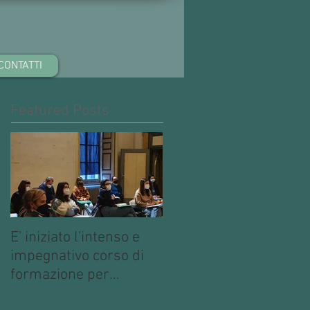
CONTATTI
Featured Posts
E' iniziato l'intenso e
impegnativo corso di
formazione per
operatori multimediali