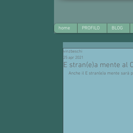
home
PROFILO
BLOG
vinzbeschi
25 apr 2021
E stran(e)a mente al 
Anche il E stran(e)a mente sarà 