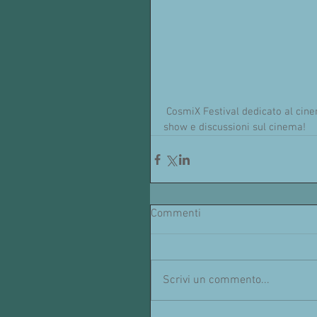
 CosmiX Festival dedicato al cinema sperimentale. In programma, workshop, proiezioni, live 
show e discussioni sul cinema!
Commenti
Scrivi un commento...