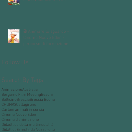
fatto Andrea Mori "Se le
immagini nascono dalle
mani"
🎬 Animare lo sguardo -
Cinema Nuovo Eden -
percorso di formazione
dedicato alle insegnanti e
agli insegnanti della
Follow Us
scuola dell’infanzia e
primaria.
Search By Tags
Animazione
Australia
Bergamo Film Meeting
Beschi
Botticino
Brescia
Brescia Buona
CHUNK2
Caltagirone
Cartoni animati in corsia
Cinema Nuovo Eden
Cinema d'animazione
Didadttica della multimedialità
Didattica
Ermelinda Nuzzarello