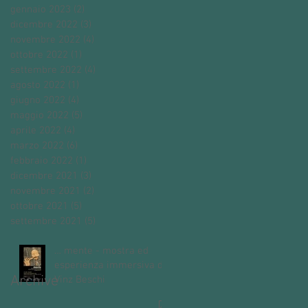
gennaio 2023
(2)
2 post
dicembre 2022
(3)
3 post
novembre 2022
(4)
4 post
ottobre 2022
(1)
1 post
settembre 2022
(4)
4 post
agosto 2022
(1)
1 post
giugno 2022
(4)
4 post
maggio 2022
(5)
5 post
aprile 2022
(4)
4 post
marzo 2022
(6)
6 post
febbraio 2022
(1)
1 post
dicembre 2021
(3)
3 post
novembre 2021
(2)
2 post
ottobre 2021
(5)
5 post
settembre 2021
(5)
5 post
… mente - mostra ed
esperienza immersiva di
Archive
Vinz Beschi