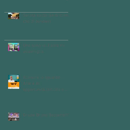
Serata calda sia di clima
che di pensieri
Uno sono io...l'altro mi
assomiglia
Allenare lo sguardo -
Arte e AI,
opportunità,criticità e
domande aperte
sull'intelligenza
artificiale
Grazie Bruno Bozzetto!!!