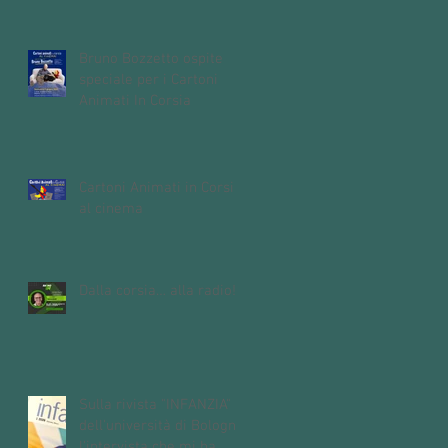
Bruno Bozzetto ospite
speciale per i Cartoni
Animati In Corsia
Cartoni Animati in Corsia
al cinema
Dalla corsia… alla radio!
Sulla rivista "INFANZIA"
dell'università di Bologna,
l'intervista che mi ha