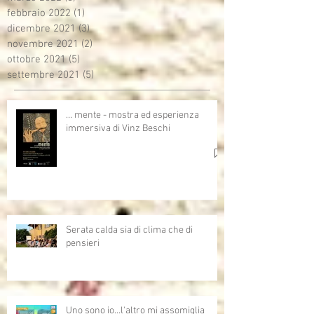
febbraio 2022
(1)
1 post
dicembre 2021
(3)
3 post
novembre 2021
(2)
2 post
ottobre 2021
(5)
5 post
settembre 2021
(5)
5 post
… mente - mostra ed esperienza
immersiva di Vinz Beschi
Serata calda sia di clima che di
pensieri
Uno sono io...l'altro mi assomiglia