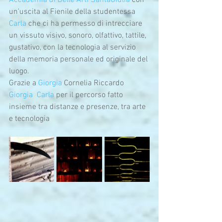
Accademia di Belle Arti SantaGiulia
 con 
un'uscita al Fienile della studentessa 
Carla
 che ci ha permesso di intrecciare 
un vissuto visivo, sonoro, olfattivo, tattile, 
gustativo, con la tecnologia al servizio 
della memoria personale ed originale del 
luogo.
Grazie a 
Giorgia
 Cornelia Riccardo 
Giorgia
Carla
 per il percorso fatto 
insieme tra distanze e presenze, tra arte 
e tecnologia