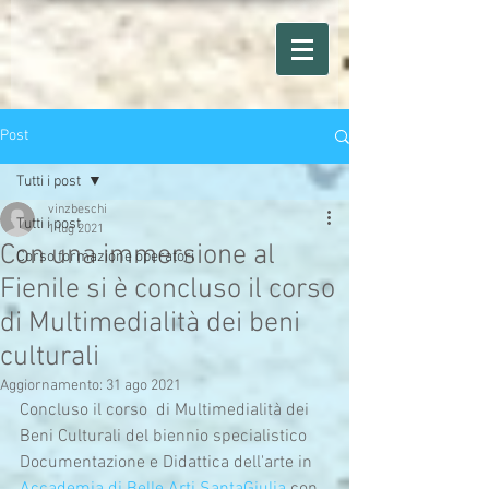
Post
Tutti i post
vinzbeschi
Tutti i post
1 lug 2021
Con una immersione al
Corso formazione operatori
Fienile si è concluso il corso
di Multimedialità dei beni
culturali
Aggiornamento:
31 ago 2021
Concluso il corso  di Multimedialità dei 
Beni Culturali del biennio specialistico  
Documentazione e Didattica dell'arte in 