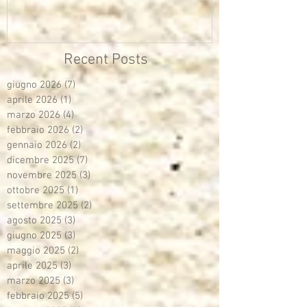
multimediali Avisco
Recent Posts
giugno 2026
(7)
7 post
aprile 2026
(1)
1 post
marzo 2026
(4)
4 post
febbraio 2026
(2)
2 post
gennaio 2026
(2)
2 post
dicembre 2025
(7)
7 post
novembre 2025
(3)
3 post
ottobre 2025
(1)
1 post
settembre 2025
(2)
2 post
agosto 2025
(3)
3 post
giugno 2025
(3)
3 post
maggio 2025
(2)
2 post
aprile 2025
(3)
3 post
marzo 2025
(3)
3 post
febbraio 2025
(5)
5 post