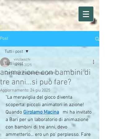
Post
Tutti i post
vinzbeschi
Tutti i post
14 feb 2025
animazione con bambini di
Corso formazione operatori
tre anni...si può fare?
Aggiornamento:
24 giu 2025
"La meraviglia del gioco diventa 
scoperta: piccoli animatori in azione! 
Quando 
Girolamo Macina
   mi ha invitato 
a Bari per un laboratorio di animazione 
con bambini di tre anni, devo 
ammetterlo… ero un po’ perplesso. Fare 