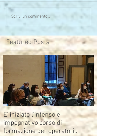
Serata calda sia di clima
Uno sono io...l'alt
Scrivi un commento...
che di pensieri
assomiglia
Featured Posts
E' iniziato l'intenso e
impegnativo corso di
formazione per operatori