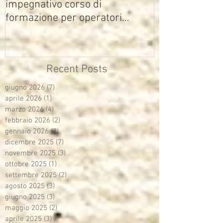
impegnativo corso di
formazione per operatori
multimediali Avisco
Recent Posts
giugno 2026
(7)
7 post
aprile 2026
(1)
1 post
marzo 2026
(4)
4 post
febbraio 2026
(2)
2 post
gennaio 2026
(2)
2 post
dicembre 2025
(7)
7 post
novembre 2025
(3)
3 post
ottobre 2025
(1)
1 post
settembre 2025
(2)
2 post
agosto 2025
(3)
3 post
giugno 2025
(3)
3 post
maggio 2025
(2)
2 post
aprile 2025
(3)
3 post