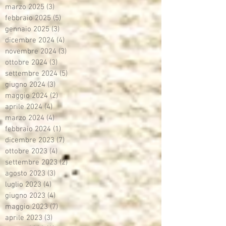
marzo 2025
(3)
3 post
febbraio 2025
(5)
5 post
gennaio 2025
(3)
3 post
dicembre 2024
(4)
4 post
novembre 2024
(3)
3 post
ottobre 2024
(3)
3 post
settembre 2024
(5)
5 post
giugno 2024
(3)
3 post
maggio 2024
(2)
2 post
aprile 2024
(4)
4 post
marzo 2024
(4)
4 post
febbraio 2024
(1)
1 post
dicembre 2023
(7)
7 post
ottobre 2023
(4)
4 post
settembre 2023
(2)
2 post
agosto 2023
(3)
3 post
luglio 2023
(4)
4 post
giugno 2023
(4)
4 post
maggio 2023
(7)
7 post
aprile 2023
(3)
3 post