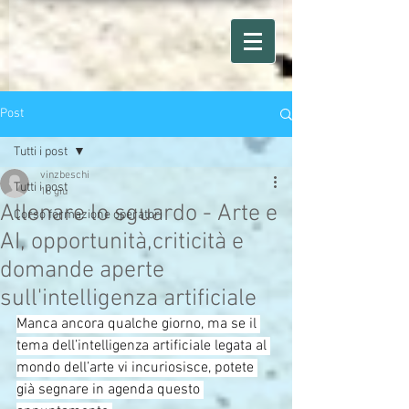
Post
Tutti i post
vinzbeschi
Tutti i post
18 giu
Allenare lo sguardo - Arte e
Corso formazione operatori
AI, opportunità,criticità e
domande aperte
sull'intelligenza artificiale
Manca ancora qualche giorno, ma se il 
tema dell’intelligenza artificiale legata al 
mondo dell’arte vi incuriosisce, potete 
già segnare in agenda questo 