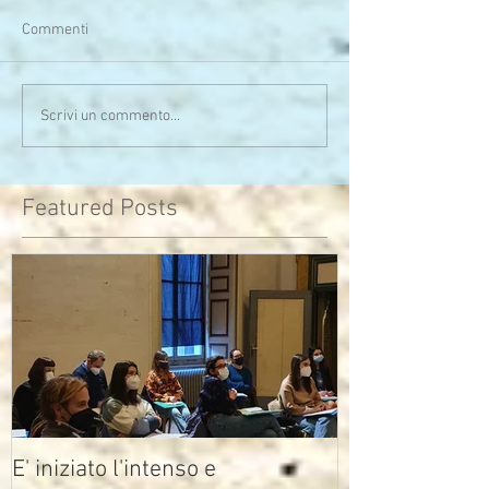
Commenti
Serata calda sia di clima
Uno sono io...l'alt
Scrivi un commento...
che di pensieri
assomiglia
Featured Posts
E' iniziato l'intenso e