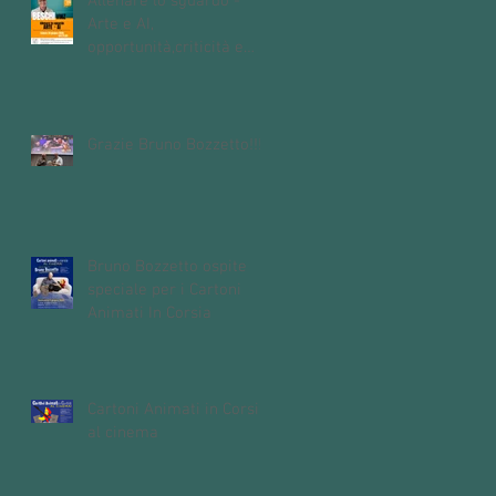
Allenare lo sguardo -
Arte e AI,
opportunità,criticità e
domande aperte
sull'intelligenza
artificiale
Grazie Bruno Bozzetto!!!
Bruno Bozzetto ospite
speciale per i Cartoni
Animati In Corsia
Cartoni Animati in Corsia
al cinema