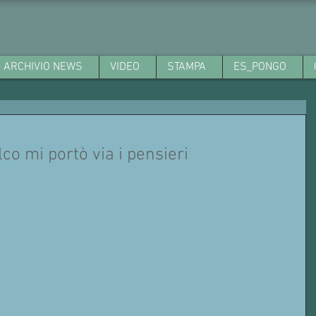
ARCHIVIO NEWS
VIDEO
STAMPA
ES_PONGO
lco mi portò via i pensieri