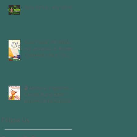
Dalla corsia… alla radio!
Sulla rivista "INFANZIA"
dell'università di Bologna,
l'intervista che mi ha
fatto Andrea Mori "Se le
immagini nascono dalle
mani"
🎬 Animare lo sguardo -
Cinema Nuovo Eden -
percorso di formazione
dedicato alle insegnanti e
agli insegnanti della
Follow Us
scuola dell’infanzia e
primaria.