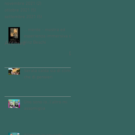
novembre 2021
(2)
2 post
ottobre 2021
(5)
5 post
settembre 2021
(5)
5 post
… mente - mostra ed
esperienza immersiva di
Archive
Vinz Beschi
Serata calda sia di clima
che di pensieri
Uno sono io...l'altro mi
assomiglia