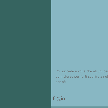
 Mi succede a volte che alcuni pensieri non graditi continuino ad affiorare nelle mia mente e 
ogni sforzo per farli sparire a nul
con sè.