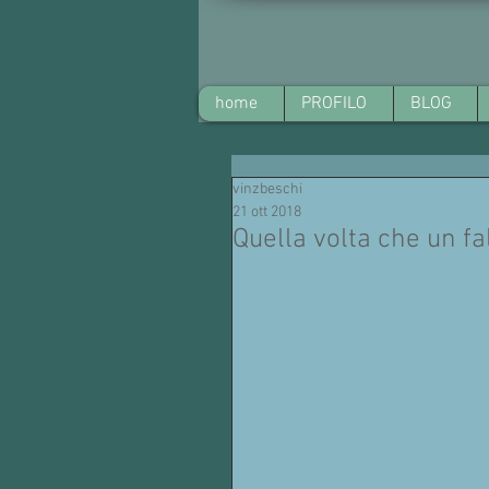
home
PROFILO
BLOG
vinzbeschi
21 ott 2018
Quella volta che un fa