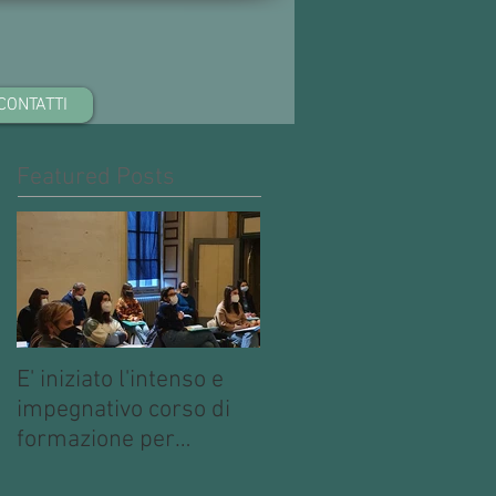
CONTATTI
Featured Posts
E' iniziato l'intenso e
impegnativo corso di
formazione per
operatori multimediali