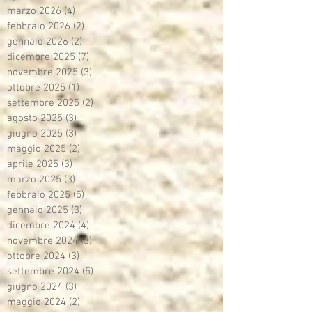
marzo 2026
(4)
4 post
febbraio 2026
(2)
2 post
gennaio 2026
(2)
2 post
dicembre 2025
(7)
7 post
novembre 2025
(3)
3 post
ottobre 2025
(1)
1 post
settembre 2025
(2)
2 post
agosto 2025
(3)
3 post
giugno 2025
(3)
3 post
maggio 2025
(2)
2 post
aprile 2025
(3)
3 post
marzo 2025
(3)
3 post
febbraio 2025
(5)
5 post
gennaio 2025
(3)
3 post
dicembre 2024
(4)
4 post
novembre 2024
(3)
3 post
ottobre 2024
(3)
3 post
settembre 2024
(5)
5 post
giugno 2024
(3)
3 post
maggio 2024
(2)
2 post