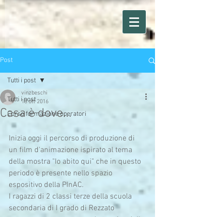
Post
Tutti i post
vinzbeschi
Tutti i post
13 ott 2016
Casa è dove...
Corso formazione operatori
Inizia oggi il percorso di produzione di 
un film d'animazione ispirato al tema 
della mostra "Io abito qui" che in questo 
periodo è presente nello spazio 
espositivo della PInAC.
I ragazzi di 2 classi terze della scuola 
secondaria di I grado di Rezzato 